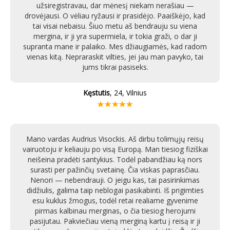
užsiregistravau, dar mėnesį niekam nerašiau —
drovėjausi. O vėliau ryžausi ir prasidėjo. Paaiškėjo, kad
tai visai nebaisu. Šiuo metu aš bendrauju su viena
mergina, ir ji yra supermiela, ir tokia graži, o dar ji
supranta mane ir palaiko. Mes džiaugiamės, kad radom
vienas kitą. Nepraraskit vilties, jei jau man pavyko, tai
jums tikrai pasiseks.
Kęstutis
, 24, Vilnius
Mano vardas Audrius Visockis. Aš dirbu tolimųjų reisų
vairuotoju ir keliauju po visą Europą. Man tiesiog fiziškai
neišeina pradėti santykius. Todėl pabandžiau ką nors
surasti per pažinčių svetainę. Čia viskas paprasčiau.
Nenori — nebendrauji. O jeigu kas, tai pasirinkimas
didžiulis, galima taip neblogai pasikabinti. Iš prigimties
esu kuklus žmogus, todėl retai realiame gyvenime
pirmas kalbinau merginas, o čia tiesiog herojumi
pasijutau. Pakviečiau vieną merginą kartu į reisą ir ji