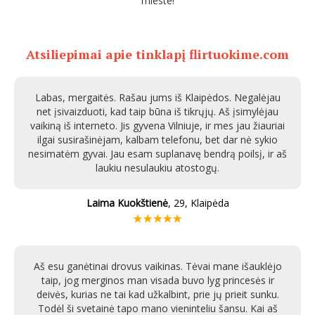
mieste!
Atsiliepimai apie tinklapį flirtuokime.com
Labas, mergaitės. Rašau jums iš Klaipėdos. Negalėjau
net įsivaizduoti, kad taip būna iš tikrųjų. Aš įsimylėjau
vaikiną iš interneto. Jis gyvena Vilniuje, ir mes jau žiauriai
ilgai susirašinėjam, kalbam telefonu, bet dar nė sykio
nesimatėm gyvai. Jau esam suplanavę bendrą poilsį, ir aš
laukiu nesulaukiu atostogų.
Laima Kuokštienė
, 29, Klaipėda
Aš esu ganėtinai drovus vaikinas. Tėvai mane išauklėjo
taip, jog merginos man visada buvo lyg princesės ir
deivės, kurias ne tai kad užkalbint, prie jų prieit sunku.
Todėl ši svetainė tapo mano vieninteliu šansu. Kai aš