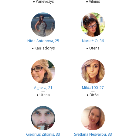
● Panevėžys
● Vilnius
Nida Antonova, 25
Narutė O, 36
—
—
● Kaišiadorys
● Utena
Agne U, 21
Milda100, 27
—
—
● Utena
● Biržai
Giedrius Zilionis, 33
Svetlana Nesvarbu, 33