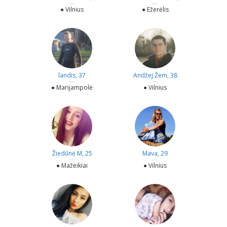
—
—
● Vilnius
● Ežerėlis
landis, 37
Andžej Žem, 38
—
—
● Marijampolė
● Vilnius
Žiedūnė M, 25
Mava, 29
—
—
● Mažeikiai
● Vilnius