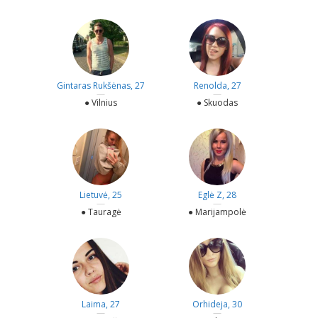
Gintaras Rukšėnas, 27
Renolda, 27
—
—
● Vilnius
● Skuodas
Lietuvė, 25
Eglė Z, 28
—
—
● Tauragė
● Marijampolė
Laima, 27
Orhideja, 30
—
—