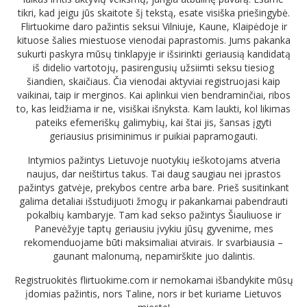
tikri, kad jeigu jūs skaitote šį tekstą, esate visiška priešingybė.
Flirtuokime daro pažintis seksui Vilniuje, Kaune, Klaipėdoje ir
kituose šalies miestuose vienodai paprastomis. Jums pakanka
sukurti paskyra mūsų tinklapyje ir išsirinkti geriausią kandidatą
iš didelio vartotojų, pasirengusių užsiimti seksu tiesiog
šiandien, skaičiaus. Čia vienodai aktyviai registruojasi kaip
vaikinai, taip ir merginos. Kai aplinkui vien bendraminčiai, ribos
to, kas leidžiama ir ne, visiškai išnyksta. Kam laukti, kol likimas
pateiks efemeriškų galimybių, kai štai jis, šansas įgyti
geriausius prisiminimus ir puikiai papramogauti.
Intymios pažintys Lietuvoje nuotykių ieškotojams atveria
naujus, dar neištirtus takus. Tai daug saugiau nei įprastos
pažintys gatvėje, prekybos centre arba bare. Prieš susitinkant
galima detaliai išstudijuoti žmogų ir pakankamai pabendrauti
pokalbių kambaryje. Tam kad sekso pažintys Šiauliuose ir
Panevėžyje taptų geriausiu įvykiu jūsų gyvenime, mes
rekomenduojame būti maksimaliai atvirais. Ir svarbiausia –
gaunant malonumą, nepamirškite juo dalintis.
Registruokitės flirtuokime.com ir nemokamai išbandykite mūsų
įdomias pažintis, nors Taline, nors ir bet kuriame Lietuvos