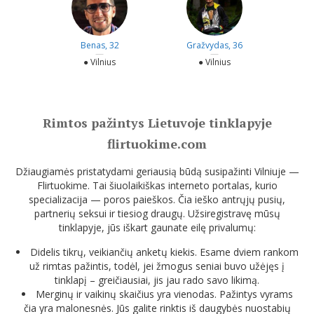
Benas, 32
Gražvydas, 36
—
—
● Vilnius
● Vilnius
Rimtos pažintys Lietuvoje tinklapyje
flirtuokime.com
Džiaugiamės pristatydami geriausią būdą susipažinti Vilniuje —
Flirtuokime. Tai šiuolaikiškas interneto portalas, kurio
specializacija — poros paieškos. Čia ieško antrųjų pusių,
partnerių seksui ir tiesiog draugų. Užsiregistravę mūsų
tinklapyje, jūs iškart gaunate eilę privalumų:
Didelis tikrų, veikiančių anketų kiekis. Esame dviem rankom
už rimtas pažintis, todėl, jei žmogus seniai buvo užėjęs į
tinklapį – greičiausiai, jis jau rado savo likimą.
Merginų ir vaikinų skaičius yra vienodas. Pažintys vyrams
čia yra malonesnės. Jūs galite rinktis iš daugybės nuostabių