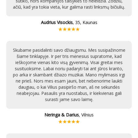
sutiko, nors kompanijos taisyklės to neleidžia. Žodžiu,
ačiū, kad yra tokia vieta, kur galima rasti linksmų bičiulių.
Audrius Visockis
, 35, Kaunas
Skubame pasidalinti savo džiaugsmu. Mes susipažinome
šiame tinklapyje. Ir per tris mėnesius supratome, kad
ieškojome vienas kito visą gyvenimą. Visai greitai mes
susituoksime. Labai noriu padaryti tai ant jūros kranto,
po arka ir skambant džiazo muzikai. Mano mylimasis irgi
ne prieš. Nors mes esam jauni, bet nebenorime laukti
daugiau, o kai Vilius pasipiršo man, aš ne sekundės
neabejojau. Pasaulis yra nuostabus, ir kiekvienas gali
surasti jame savo laimę.
Neringa & Darius
, Vilnius