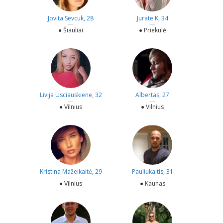
Jovita Sevcuk, 28
Jurate K, 34
—
—
● Šiauliai
● Priekulė
Livija Usciauskiene, 32
Albertas, 27
—
—
● Vilnius
● Vilnius
Kristina Mažeikaitė, 29
Pauliukaitis, 31
—
—
● Vilnius
● Kaunas