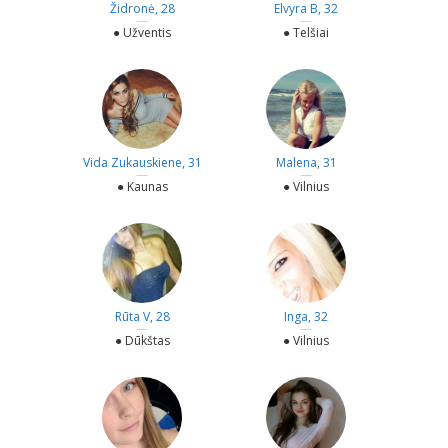
Židronė, 28
Elvyra B, 32
—
—
● Užventis
● Telšiai
Vida Zukauskiene, 31
Malena, 31
—
—
● Kaunas
● Vilnius
Rūta V, 28
Inga, 32
—
—
● Dūkštas
● Vilnius