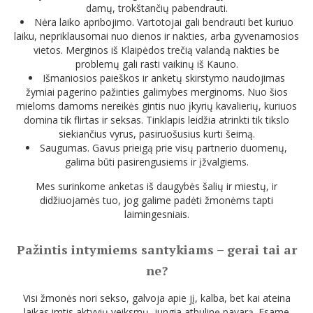
damų, trokštančių pabendrauti.
Nėra laiko apribojimo. Vartotojai gali bendrauti bet kuriuo
laiku, nepriklausomai nuo dienos ir nakties, arba gyvenamosios
vietos. Merginos iš Klaipėdos trečią valandą nakties be
problemų gali rasti vaikinų iš Kauno.
Išmaniosios paieškos ir anketų skirstymo naudojimas
žymiai pagerino pažinties galimybes merginoms. Nuo šios
mieloms damoms nereikės gintis nuo įkyrių kavalierių, kuriuos
domina tik flirtas ir seksas. Tinklapis leidžia atrinkti tik tikslo
siekiančius vyrus, pasiruošusius kurti šeimą.
Saugumas. Gavus prieigą prie visų partnerio duomenų,
galima būti pasirengusiems ir įžvalgiems.
Mes surinkome anketas iš daugybės šalių ir miestų, ir
didžiuojamės tuo, jog galime padėti žmonėms tapti
laimingesniais.
Pažintis intymiems santykiams – gerai tai ar
ne?
Visi žmonės nori sekso, galvoja apie jį, kalba, bet kai ateina
laikas imtis aktyvių veiksmų, jungia atbulinę pavarą. Esame