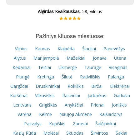
Algirdas Kvalkauskas
, 58, Vilnius
Pažintys kituose miestuose:
Vilnius
Kaunas
Klaipėda
Šiauliai
Panevėžys
Alytus
Marijampolė
Mažeikiai
Jonava
Utena
Kėdainiai
Telšiai
Ukmergė
Tauragė
Visaginas
Plungė
Kretinga
Šilutė
Radviliškis
Palanga
Gargždai
Druskininkai
Rokiškis
Biržai
Elektrėnai
Kuršėnai
Vilkaviškis
Raseiniai
Jurbarkas
Garliava
Lentvaris
Grigiškės
Anykščiai
Prienai
Joniškis
Varėna
Kelmė
Naujoji Akmenė
Kaišiadorys
Pasvalys
Kupiškis
Zarasai
Šalčininkai
Kazlų Rūda
Molėtai
Skuodas
Širvintos
Šakiai