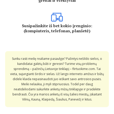
greitai ir efektyviai
Susipažinkite iš bet kokio įrenginio:
(kompiuteris, telefonas, planšetė)
Sunku rasti meilę realiame pasaulyje? Pažintys nešildo sielos, o
kandidatai galėtų būti ir geresni? Turime visų problemų
sprendimą – pažinčių Lietuvoje tinklapį – flirtuokime.com. Tai
vieta, sujungianti širdis ir sielas. Už lango interneto amžius ir būtų
didelė klaida nepasinaudoti juo ieškant savo antrosios pusės.
Meilė nelaukia, ji myli stipriuosius. Todėl per daug
neatidėliodami sukurkite anketą mūsų tinklapyje ir pradėkite
bendrauti. Čia yra marios anketų iš visų šalies miestų, įskaitant
Vilnių, Kauną, Klaipėdą, Šiaulius, Panevėžį ir kitus.