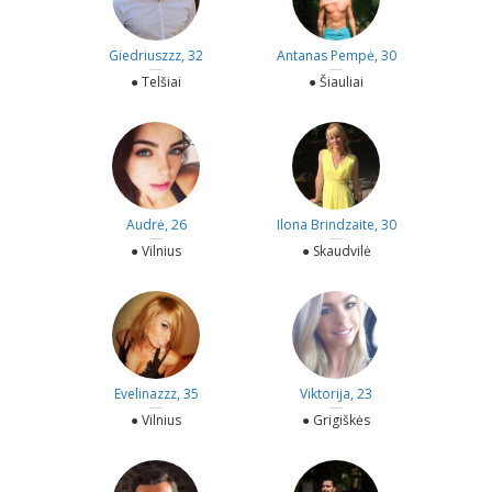
Giedriuszzz, 32
Antanas Pempė, 30
—
—
● Telšiai
● Šiauliai
Audrė, 26
Ilona Brindzaite, 30
—
—
● Vilnius
● Skaudvilė
Evelinazzz, 35
Viktorija, 23
—
—
● Vilnius
● Grigiškės