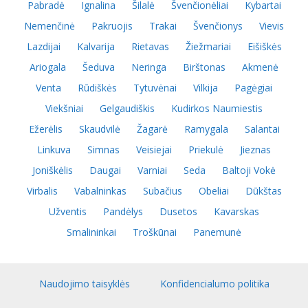
Pabradė
Ignalina
Šilalė
Švenčionėliai
Kybartai
Nemenčinė
Pakruojis
Trakai
Švenčionys
Vievis
Lazdijai
Kalvarija
Rietavas
Žiežmariai
Eišiškės
Ariogala
Šeduva
Neringa
Birštonas
Akmenė
Venta
Rūdiškės
Tytuvėnai
Vilkija
Pagėgiai
Viekšniai
Gelgaudiškis
Kudirkos Naumiestis
Ežerėlis
Skaudvilė
Žagarė
Ramygala
Salantai
Linkuva
Simnas
Veisiejai
Priekulė
Jieznas
Joniškėlis
Daugai
Varniai
Seda
Baltoji Vokė
Virbalis
Vabalninkas
Subačius
Obeliai
Dūkštas
Užventis
Pandėlys
Dusetos
Kavarskas
Smalininkai
Troškūnai
Panemunė
Naudojimo taisyklės
Konfidencialumo politika