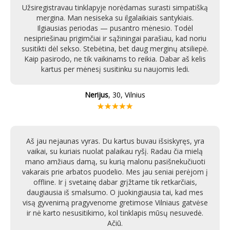
Užsiregistravau tinklapyje norėdamas surasti simpatišką
mergina. Man nesiseka su ilgalaikiais santykiais.
Ilgiausias periodas — pusantro mėnesio. Todėl
nesipriešinau prigimčiai ir sąžiningai parašiau, kad noriu
susitikti dėl sekso. Stebėtina, bet daug merginų atsiliepė.
Kaip pasirodo, ne tik vaikinams to reikia. Dabar aš kelis
kartus per mėnesį susitinku su naujomis ledi.
Nerijus
, 30, Vilnius
Aš jau nejaunas vyras. Du kartus buvau išsiskyręs, yra
vaikai, su kuriais nuolat palaikau ryšį. Radau čia mielą
mano amžiaus damą, su kurią malonu pasišnekučiuoti
vakarais prie arbatos puodelio. Mes jau seniai perėjom į
offline. Ir į svetainę dabar grįžtame tik retkarčiais,
daugiausia iš smalsumo. O juokingiausia tai, kad mes
visą gyvenimą pragyvenome gretimose Vilniaus gatvėse
ir nė karto nesusitikimo, kol tinklapis mūsų nesuvedė.
Ačiū.