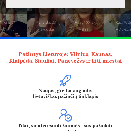
Malena, 31
Renolda, 27
Milda100, 27
Rūta V, 2
—
—
—
—
● Vilnius
● Skuodas
● Biržai
● Dūkšta
Pažintys Lietuvoje: Vilnius, Kaunas,
Klaipėda, Šiauliai, Panevėžys ir kiti miestai
Naujas, greitai augantis
lietuviškas pažinčių tinklapis
Tikri, suinteresuoti žmonės - susipažinkite