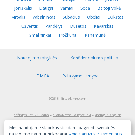
Joniškėlis
Daugai
Varniai
Seda
Baltoji Vokė
Virbalis
Vabalninkas
Subačius
Obeliai
Dūkštas
Užventis
Pandėlys
Dusetos
Kavarskas
Smalininkai
Troškūnai
Panemunė
Naudojimo taisyklės
Konfidencialumo politika
DMCA
Palaikymo tarnyba
2025 © flirtuokime.com
pažintys lietuvių kalba
●
знакомства на русском
●
dating in english
Dėmesio! Pažinčių tinklapis flirtuokime.com skirtas auditorijai nuo
18 metų amžiaus. Jeigu jūs dar nesate pasiekę pilnametystės,
Mes naudojame slapukus siekdami pagerinti svetainės
nedelsiant išeikite iš šio tinklapio! Tinklapio turinys, įskaitant tai, ką
skelbia užregistruoti naudotojai, yra skirtas tik pažintims, ir jį gali
naudojimo patirtį ir rinkodarai.
Apie slapukus ir asmeninius