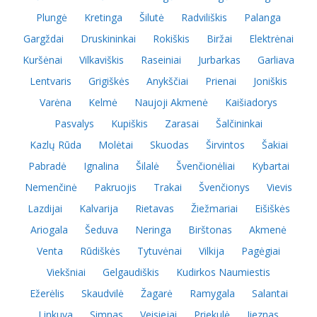
Plungė
Kretinga
Šilutė
Radviliškis
Palanga
Gargždai
Druskininkai
Rokiškis
Biržai
Elektrėnai
Kuršėnai
Vilkaviškis
Raseiniai
Jurbarkas
Garliava
Lentvaris
Grigiškės
Anykščiai
Prienai
Joniškis
Varėna
Kelmė
Naujoji Akmenė
Kaišiadorys
Pasvalys
Kupiškis
Zarasai
Šalčininkai
Kazlų Rūda
Molėtai
Skuodas
Širvintos
Šakiai
Pabradė
Ignalina
Šilalė
Švenčionėliai
Kybartai
Nemenčinė
Pakruojis
Trakai
Švenčionys
Vievis
Lazdijai
Kalvarija
Rietavas
Žiežmariai
Eišiškės
Ariogala
Šeduva
Neringa
Birštonas
Akmenė
Venta
Rūdiškės
Tytuvėnai
Vilkija
Pagėgiai
Viekšniai
Gelgaudiškis
Kudirkos Naumiestis
Ežerėlis
Skaudvilė
Žagarė
Ramygala
Salantai
Linkuva
Simnas
Veisiejai
Priekulė
Jieznas