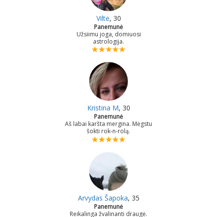
Viltė
, 30
Panemunė
Užsiimu joga, domiuosi
astrologija.
Kristina M
, 30
Panemunė
Aš labai karšta mergina. Mėgstu
šokti rok-n-rolą.
Arvydas Šapoka
, 35
Panemunė
Reikalinga žvalinanti draugė.