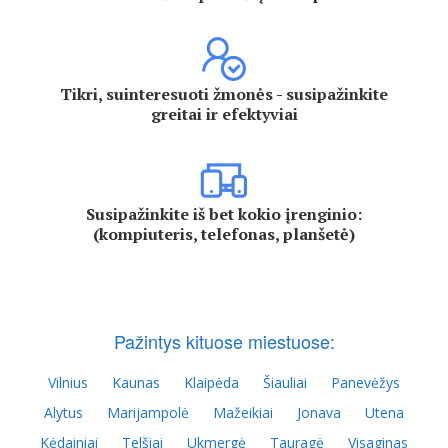
Tikri, suinteresuoti žmonės - susipažinkite
greitai ir efektyviai
Susipažinkite iš bet kokio įrenginio:
(kompiuteris, telefonas, planšetė)
Pažintys kituose miestuose:
Vilnius
Kaunas
Klaipėda
Šiauliai
Panevėžys
Alytus
Marijampolė
Mažeikiai
Jonava
Utena
Kėdainiai
Telšiai
Ukmergė
Tauragė
Visaginas