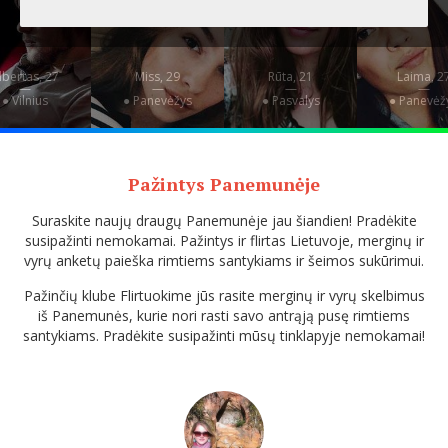
lbertas, 27
Miss, 29
Rūta, 21
Laima, 2
—
—
—
—
● Vilnius
● Panevėžys
● Pasvalys
● Panevėž
Pažintys Panemunėje
Suraskite naujų draugų Panemunėje jau šiandien! Pradėkite
susipažinti nemokamai. Pažintys ir flirtas Lietuvoje, merginų ir
vyrų anketų paieška rimtiems santykiams ir šeimos sukūrimui.
Pažinčių klube Flirtuokime jūs rasite merginų ir vyrų skelbimus
iš Panemunės, kurie nori rasti savo antrąją pusę rimtiems
santykiams. Pradėkite susipažinti mūsų tinklapyje nemokamai!