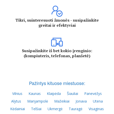
Tikri, suinteresuoti žmonės - susipažinkite
greitai ir efektyviai
Susipažinkite iš bet kokio įrenginio:
(kompiuteris, telefonas, planšetė)
Pažintys kituose miestuose:
Vilnius
Kaunas
Klaipėda
Šiauliai
Panevėžys
Alytus
Marijampolė
Mažeikiai
Jonava
Utena
Kėdainiai
Telšiai
Ukmergė
Tauragė
Visaginas