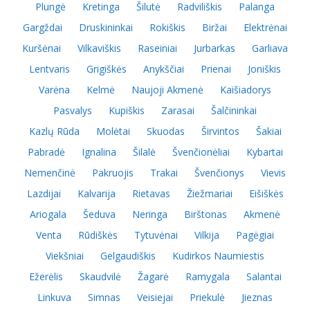
Plungė
Kretinga
Šilutė
Radviliškis
Palanga
Gargždai
Druskininkai
Rokiškis
Biržai
Elektrėnai
Kuršėnai
Vilkaviškis
Raseiniai
Jurbarkas
Garliava
Lentvaris
Grigiškės
Anykščiai
Prienai
Joniškis
Varėna
Kelmė
Naujoji Akmenė
Kaišiadorys
Pasvalys
Kupiškis
Zarasai
Šalčininkai
Kazlų Rūda
Molėtai
Skuodas
Širvintos
Šakiai
Pabradė
Ignalina
Šilalė
Švenčionėliai
Kybartai
Nemenčinė
Pakruojis
Trakai
Švenčionys
Vievis
Lazdijai
Kalvarija
Rietavas
Žiežmariai
Eišiškės
Ariogala
Šeduva
Neringa
Birštonas
Akmenė
Venta
Rūdiškės
Tytuvėnai
Vilkija
Pagėgiai
Viekšniai
Gelgaudiškis
Kudirkos Naumiestis
Ežerėlis
Skaudvilė
Žagarė
Ramygala
Salantai
Linkuva
Simnas
Veisiejai
Priekulė
Jieznas