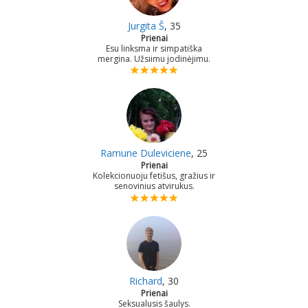
Jurgita Š
, 35
Prienai
Esu linksma ir simpatiška
mergina. Užsiimu jodinėjimu.
Ramune Duleviciene
, 25
Prienai
Kolekcionuoju fetišus, gražius ir
senovinius atvirukus.
Richard
, 30
Prienai
Seksualusis šaulys.