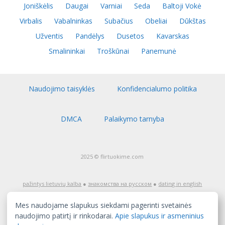
Joniškėlis
Daugai
Varniai
Seda
Baltoji Vokė
Virbalis
Vabalninkas
Subačius
Obeliai
Dūkštas
Užventis
Pandėlys
Dusetos
Kavarskas
Smalininkai
Troškūnai
Panemunė
Naudojimo taisyklės
Konfidencialumo politika
DMCA
Palaikymo tarnyba
2025 © flirtuokime.com
pažintys lietuvių kalba
●
знакомства на русском
●
dating in english
Dėmesio! Pažinčių tinklapis flirtuokime.com skirtas auditorijai nuo
18 metų amžiaus. Jeigu jūs dar nesate pasiekę pilnametystės,
Mes naudojame slapukus siekdami pagerinti svetainės
nedelsiant išeikite iš šio tinklapio! Tinklapio turinys, įskaitant tai, ką
skelbia užregistruoti naudotojai, yra skirtas tik pažintims, ir jį gali
naudojimo patirtį ir rinkodarai.
Apie slapukus ir asmeninius
sudaryti erotinio pobūdžio medžiaga. Tinklapis nėra atsakingas už
informaciją, kuri yra patalpinta tinklapyje, įskaitant tą, kurią