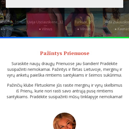
ažvydas, 36
Livija Usciauskiene, 32
Turkute, 27
Vida Zukauskie
—
—
—
—
● Vilnius
● Vilnius
● Vilnius
● Kauna
Pažintys Prienuose
Suraskite naujų draugų Prienuose jau šiandien! Pradėkite
susipažinti nemokamai. Pažintys ir flirtas Lietuvoje, merginų ir
vyrų anketų paieška rimtiems santykiams ir šeimos sukūrimui.
Pažinčių klube Flirtuokime jūs rasite merginų ir vyrų skelbimus
iš Prienų, kurie nori rasti savo antrąją pusę rimtiems
santykiams. Pradėkite susipažinti mūsų tinklapyje nemokamai!