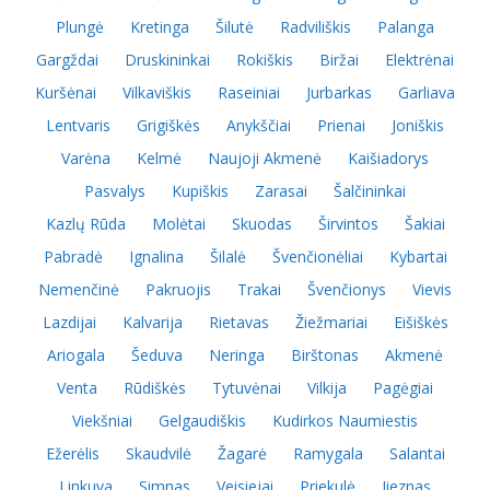
Plungė
Kretinga
Šilutė
Radviliškis
Palanga
Gargždai
Druskininkai
Rokiškis
Biržai
Elektrėnai
Kuršėnai
Vilkaviškis
Raseiniai
Jurbarkas
Garliava
Lentvaris
Grigiškės
Anykščiai
Prienai
Joniškis
Varėna
Kelmė
Naujoji Akmenė
Kaišiadorys
Pasvalys
Kupiškis
Zarasai
Šalčininkai
Kazlų Rūda
Molėtai
Skuodas
Širvintos
Šakiai
Pabradė
Ignalina
Šilalė
Švenčionėliai
Kybartai
Nemenčinė
Pakruojis
Trakai
Švenčionys
Vievis
Lazdijai
Kalvarija
Rietavas
Žiežmariai
Eišiškės
Ariogala
Šeduva
Neringa
Birštonas
Akmenė
Venta
Rūdiškės
Tytuvėnai
Vilkija
Pagėgiai
Viekšniai
Gelgaudiškis
Kudirkos Naumiestis
Ežerėlis
Skaudvilė
Žagarė
Ramygala
Salantai
Linkuva
Simnas
Veisiejai
Priekulė
Jieznas