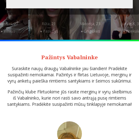
lbertas, 27
Rūta, 21
Viktorija, 23
Jurate K, 
—
—
—
—
● Vilnius
● Pasvalys
● Grigiškės
● Priekul
Pažintys Vabalninke
Suraskite naujų draugų Vabalninke jau šiandien! Pradėkite
susipažinti nemokamai. Pažintys ir flirtas Lietuvoje, merginų ir
vyrų anketų paieška rimtiems santykiams ir šeimos sukūrimui.
Pažinčių klube Flirtuokime jūs rasite merginų ir vyrų skelbimus
iš Vabalninko, kurie nori rasti savo antrąją pusę rimtiems
santykiams. Pradėkite susipažinti mūsų tinklapyje nemokamai!