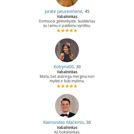
Jurate Jarusevičienė
, 45
Vabalninkas
Domiuosi gėlininkyste. Susitikčiau
su ramiu ir patikimu vyriškiu.
Kotryna00
, 30
Vabalninkas
Miela, bet aistringa mergina nori
mylėti ir būti mylima.
Raimondas Mačernis
, 30
Vabalninkas
Aš boksininkas.