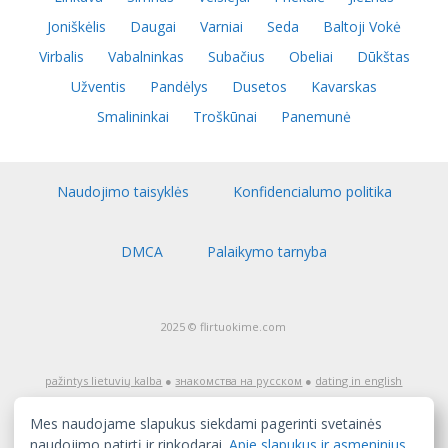
Joniškėlis
Daugai
Varniai
Seda
Baltoji Vokė
Virbalis
Vabalninkas
Subačius
Obeliai
Dūkštas
Užventis
Pandėlys
Dusetos
Kavarskas
Smalininkai
Troškūnai
Panemunė
Naudojimo taisyklės
Konfidencialumo politika
DMCA
Palaikymo tarnyba
2025 © flirtuokime.com
pažintys lietuvių kalba
●
знакомства на русском
●
dating in english
Dėmesio! Pažinčių tinklapis flirtuokime.com skirtas auditorijai nuo
18 metų amžiaus. Jeigu jūs dar nesate pasiekę pilnametystės,
Mes naudojame slapukus siekdami pagerinti svetainės
nedelsiant išeikite iš šio tinklapio! Tinklapio turinys, įskaitant tai, ką
skelbia užregistruoti naudotojai, yra skirtas tik pažintims, ir jį gali
naudojimo patirtį ir rinkodarai.
Apie slapukus ir asmeninius