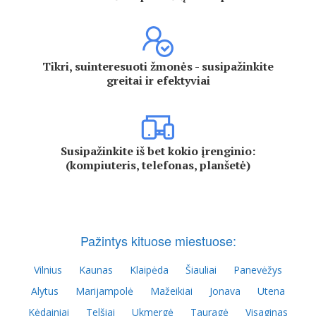
Tikri, suinteresuoti žmonės - susipažinkite
greitai ir efektyviai
Susipažinkite iš bet kokio įrenginio:
(kompiuteris, telefonas, planšetė)
Pažintys kituose miestuose:
Vilnius
Kaunas
Klaipėda
Šiauliai
Panevėžys
Alytus
Marijampolė
Mažeikiai
Jonava
Utena
Kėdainiai
Telšiai
Ukmergė
Tauragė
Visaginas