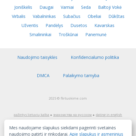
Joniškėlis
Daugai
Varniai
Seda
Baltoji Vokė
Virbalis
Vabalninkas
Subačius
Obeliai
Dūkštas
Užventis
Pandėlys
Dusetos
Kavarskas
Smalininkai
Troškūnai
Panemunė
Naudojimo taisyklės
Konfidencialumo politika
DMCA
Palaikymo tarnyba
2025 © flirtuokime.com
pažintys lietuvių kalba
●
знакомства на русском
●
dating in english
Dėmesio! Pažinčių tinklapis flirtuokime.com skirtas auditorijai nuo
18 metų amžiaus. Jeigu jūs dar nesate pasiekę pilnametystės,
Mes naudojame slapukus siekdami pagerinti svetainės
nedelsiant išeikite iš šio tinklapio! Tinklapio turinys, įskaitant tai, ką
skelbia užregistruoti naudotojai, yra skirtas tik pažintims, ir jį gali
naudojimo patirtį ir rinkodarai.
Apie slapukus ir asmeninius
sudaryti erotinio pobūdžio medžiaga. Tinklapis nėra atsakingas už