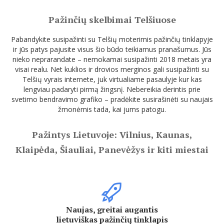
Pažinčių skelbimai Telšiuose
Pabandykite susipažinti su Telšių moterimis pažinčių tinklapyje
ir jūs patys pajusite visus šio būdo teikiamus pranašumus. Jūs
nieko neprarandate – nemokamai susipažinti 2018 metais yra
visai realu. Net kuklios ir drovios merginos gali susipažinti su
Telšių vyrais internete, juk virtualiame pasaulyje kur kas
lengviau padaryti pirmą žingsnį. Nebereikia derintis prie
svetimo bendravimo grafiko – pradėkite susirašinėti su naujais
žmonėmis tada, kai jums patogu.
Pažintys Lietuvoje: Vilnius, Kaunas,
Klaipėda, Šiauliai, Panevėžys ir kiti miestai
Naujas, greitai augantis
lietuviškas pažinčių tinklapis