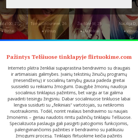
ilda100, 27
Toma Unciuriene, 26
Žiedūnė M, 25
Natalija D,
—
—
—
—
● Biržai
● Vilnius
● Mažeikiai
● Vilnius
Pažintys Telšiuose tinklapyje flirtuokime.com
Interneto plėtra ženkliai supaprastina bendravimo su draugais
ir artimaisiais galimybes. Įvairių tekstinių žinučių programų
(mesendžerių) ir socialinių tarnybų gausa padeda greitai
susisiekti su reikiamu žmogumi. Daugybė žmonių naudoja
socialinius tinklapius pažintims, bet vargu ar tai galima
pavadinti teisingu žingsniu. Dabar socialiniuose tinkluose labai
lengva susidurti su „feikiniais“ vartotojais, su netikromis
nuotraukomis. Todėl, norint realaus bendravimo su naujais
žmonėmis – geriau naudotis rimtu pažinčių tinklapiu Telšiuose.
Specializuota paslauga gali pasigirti patogiomis funkcijomis,
palengvinančiomis pažinties ir bendravimo su patikusiu
žmogumi procesą. Tinklapis flirtuokime keičia pažintis