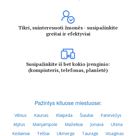
Tikri, suinteresuoti žmonės - susipažinkite
greitai ir efektyviai
Susipažinkite iš bet kokio įrenginio:
(kompiuteris, telefonas, planšetė)
Pažintys kituose miestuose:
Vilnius
Kaunas
Klaipėda
Šiauliai
Panevėžys
Alytus
Marijampolė
Mažeikiai
Jonava
Utena
Kėdainiai
Telšiai
Ukmergė
Tauragė
Visaginas