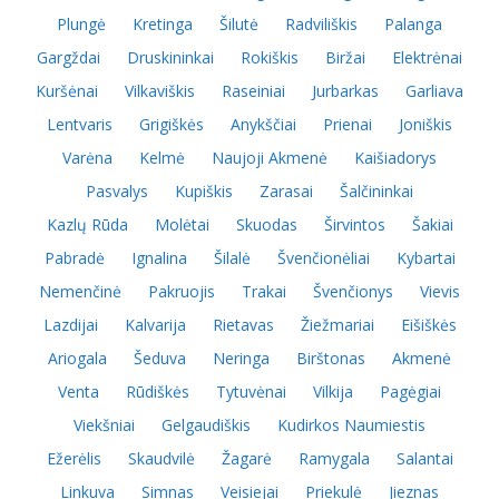
Plungė
Kretinga
Šilutė
Radviliškis
Palanga
Gargždai
Druskininkai
Rokiškis
Biržai
Elektrėnai
Kuršėnai
Vilkaviškis
Raseiniai
Jurbarkas
Garliava
Lentvaris
Grigiškės
Anykščiai
Prienai
Joniškis
Varėna
Kelmė
Naujoji Akmenė
Kaišiadorys
Pasvalys
Kupiškis
Zarasai
Šalčininkai
Kazlų Rūda
Molėtai
Skuodas
Širvintos
Šakiai
Pabradė
Ignalina
Šilalė
Švenčionėliai
Kybartai
Nemenčinė
Pakruojis
Trakai
Švenčionys
Vievis
Lazdijai
Kalvarija
Rietavas
Žiežmariai
Eišiškės
Ariogala
Šeduva
Neringa
Birštonas
Akmenė
Venta
Rūdiškės
Tytuvėnai
Vilkija
Pagėgiai
Viekšniai
Gelgaudiškis
Kudirkos Naumiestis
Ežerėlis
Skaudvilė
Žagarė
Ramygala
Salantai
Linkuva
Simnas
Veisiejai
Priekulė
Jieznas