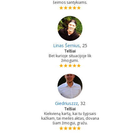
šeimos santykiams.
Linas Šernius
, 25
Telšiai
Bet kurioje situacijoje lik
žmogumi.
Giedriuszzz
, 32
Telšiai
Kiekvieną kartą, kai tu šypsais
kažkam, tai meilės aktas, dovana
šiam žmogui, gražu.