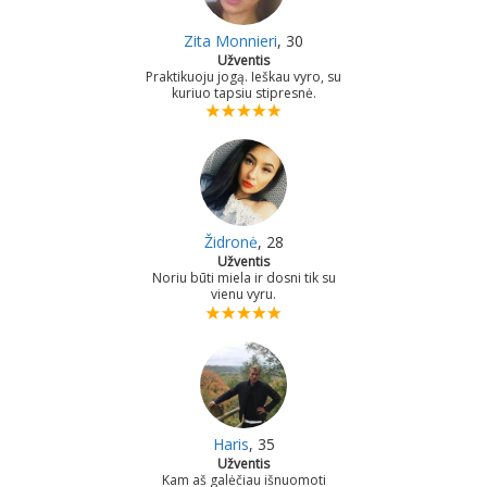
Zita Monnieri
, 30
Užventis
Praktikuoju jogą. Ieškau vyro, su
kuriuo tapsiu stipresnė.
Židronė
, 28
Užventis
Noriu būti miela ir dosni tik su
vienu vyru.
Haris
, 35
Užventis
Kam aš galėčiau išnuomoti