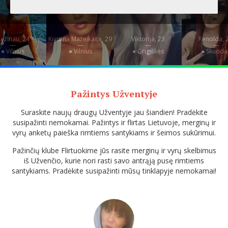
ežinau, 24
Kristina Mažeikaitė, 29
Viktorija, 23
Renolda, 
—
—
—
—
● Vilnius
● Vilnius
● Grigiškės
● Skuoda
Pažintys Užventyje
Suraskite naujų draugų Užventyje jau šiandien! Pradėkite
susipažinti nemokamai. Pažintys ir flirtas Lietuvoje, merginų ir
vyrų anketų paieška rimtiems santykiams ir šeimos sukūrimui.
Pažinčių klube Flirtuokime jūs rasite merginų ir vyrų skelbimus
iš Užvenčio, kurie nori rasti savo antrąją pusę rimtiems
santykiams. Pradėkite susipažinti mūsų tinklapyje nemokamai!