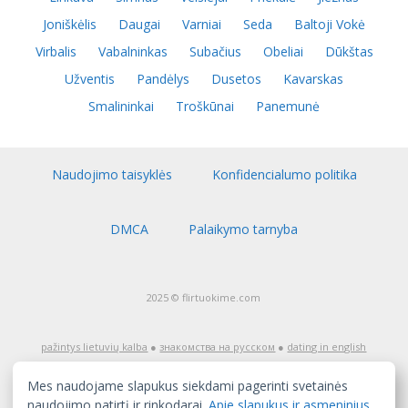
Joniškėlis
Daugai
Varniai
Seda
Baltoji Vokė
Virbalis
Vabalninkas
Subačius
Obeliai
Dūkštas
Užventis
Pandėlys
Dusetos
Kavarskas
Smalininkai
Troškūnai
Panemunė
Naudojimo taisyklės
Konfidencialumo politika
DMCA
Palaikymo tarnyba
2025 © flirtuokime.com
pažintys lietuvių kalba
●
знакомства на русском
●
dating in english
Dėmesio! Pažinčių tinklapis flirtuokime.com skirtas auditorijai nuo
18 metų amžiaus. Jeigu jūs dar nesate pasiekę pilnametystės,
Mes naudojame slapukus siekdami pagerinti svetainės
nedelsiant išeikite iš šio tinklapio! Tinklapio turinys, įskaitant tai, ką
skelbia užregistruoti naudotojai, yra skirtas tik pažintims, ir jį gali
naudojimo patirtį ir rinkodarai.
Apie slapukus ir asmeninius