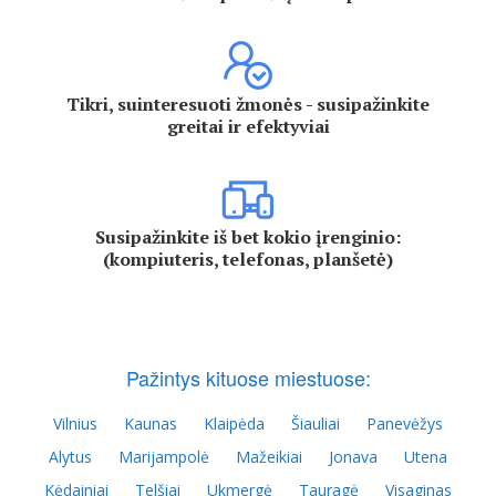
Tikri, suinteresuoti žmonės - susipažinkite
greitai ir efektyviai
Susipažinkite iš bet kokio įrenginio:
(kompiuteris, telefonas, planšetė)
Pažintys kituose miestuose:
Vilnius
Kaunas
Klaipėda
Šiauliai
Panevėžys
Alytus
Marijampolė
Mažeikiai
Jonava
Utena
Kėdainiai
Telšiai
Ukmergė
Tauragė
Visaginas