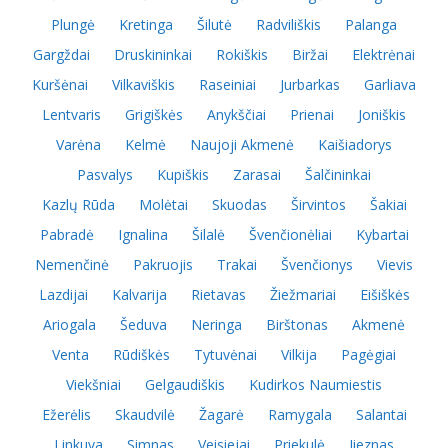
Plungė
Kretinga
Šilutė
Radviliškis
Palanga
Gargždai
Druskininkai
Rokiškis
Biržai
Elektrėnai
Kuršėnai
Vilkaviškis
Raseiniai
Jurbarkas
Garliava
Lentvaris
Grigiškės
Anykščiai
Prienai
Joniškis
Varėna
Kelmė
Naujoji Akmenė
Kaišiadorys
Pasvalys
Kupiškis
Zarasai
Šalčininkai
Kazlų Rūda
Molėtai
Skuodas
Širvintos
Šakiai
Pabradė
Ignalina
Šilalė
Švenčionėliai
Kybartai
Nemenčinė
Pakruojis
Trakai
Švenčionys
Vievis
Lazdijai
Kalvarija
Rietavas
Žiežmariai
Eišiškės
Ariogala
Šeduva
Neringa
Birštonas
Akmenė
Venta
Rūdiškės
Tytuvėnai
Vilkija
Pagėgiai
Viekšniai
Gelgaudiškis
Kudirkos Naumiestis
Ežerėlis
Skaudvilė
Žagarė
Ramygala
Salantai
Linkuva
Simnas
Veisiejai
Priekulė
Jieznas