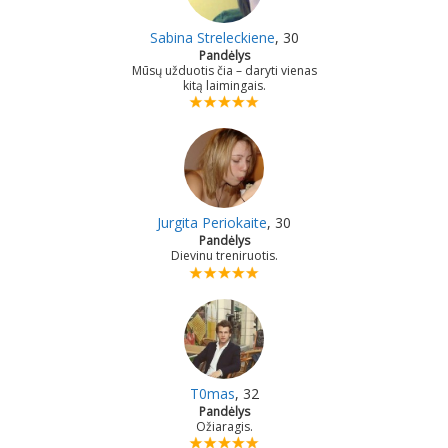
Sabina Streleckiene
, 30
Pandėlys
Mūsų užduotis čia – daryti vienas
kitą laimingais.
Jurgita Periokaite
, 30
Pandėlys
Dievinu treniruotis.
T0mas
, 32
Pandėlys
Ožiaragis.