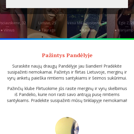
 Usciauskiene, 32
Lietuvė, 25
Irena Mikalauskienė, 28
Eglė Z, 2
—
—
—
—
● Vilnius
● Tauragė
● Kaunas
● Marijamp
Pažintys Pandėlyje
Suraskite naujų draugų Pandėlyje jau šiandien! Pradėkite
susipažinti nemokamai. Pažintys ir flirtas Lietuvoje, merginų ir
vyrų anketų paieška rimtiems santykiams ir šeimos sukūrimui.
Pažinčių klube Flirtuokime jūs rasite merginų ir vyrų skelbimus
iš Pandėlio, kurie nori rasti savo antrąją pusę rimtiems
santykiams. Pradėkite susipažinti mūsų tinklapyje nemokamai!