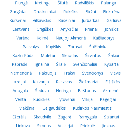
Plungė
Kretinga
Šilutė
Radviliškis
Palanga
Gargždai
Druskininkai
Rokiškis
Biržai
Elektrėnai
Kuršėnai
Vilkaviškis
Raseiniai
Jurbarkas
Garliava
Lentvaris
Grigiškės
Anykščiai
Prienai
Joniškis
Varėna
Kelmė
Naujoji Akmenė
Kaišiadorys
Pasvalys
Kupiškis
Zarasai
Šalčininkai
Kazlų Rūda
Molėtai
Skuodas
Širvintos
Šakiai
Pabradė
Ignalina
Šilalė
Švenčionėliai
Kybartai
Nemenčinė
Pakruojis
Trakai
Švenčionys
Vievis
Lazdijai
Kalvarija
Rietavas
Žiežmariai
Eišiškės
Ariogala
Šeduva
Neringa
Birštonas
Akmenė
Venta
Rūdiškės
Tytuvėnai
Vilkija
Pagėgiai
Viekšniai
Gelgaudiškis
Kudirkos Naumiestis
Ežerėlis
Skaudvilė
Žagarė
Ramygala
Salantai
Linkuva
Simnas
Veisiejai
Priekulė
Jieznas