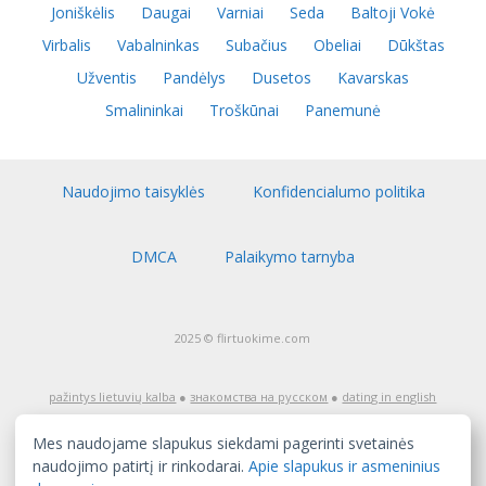
Joniškėlis
Daugai
Varniai
Seda
Baltoji Vokė
Virbalis
Vabalninkas
Subačius
Obeliai
Dūkštas
Užventis
Pandėlys
Dusetos
Kavarskas
Smalininkai
Troškūnai
Panemunė
Naudojimo taisyklės
Konfidencialumo politika
DMCA
Palaikymo tarnyba
2025 © flirtuokime.com
pažintys lietuvių kalba
●
знакомства на русском
●
dating in english
Dėmesio! Pažinčių tinklapis flirtuokime.com skirtas auditorijai nuo
18 metų amžiaus. Jeigu jūs dar nesate pasiekę pilnametystės,
Mes naudojame slapukus siekdami pagerinti svetainės
nedelsiant išeikite iš šio tinklapio! Tinklapio turinys, įskaitant tai, ką
skelbia užregistruoti naudotojai, yra skirtas tik pažintims, ir jį gali
naudojimo patirtį ir rinkodarai.
Apie slapukus ir asmeninius
sudaryti erotinio pobūdžio medžiaga. Tinklapis nėra atsakingas už
informaciją, kuri yra patalpinta tinklapyje, įskaitant tą, kurią