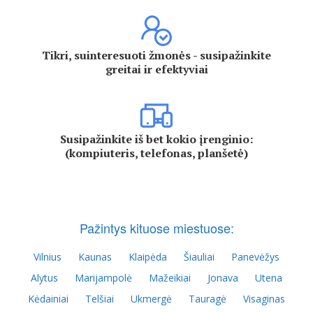
Tikri, suinteresuoti žmonės - susipažinkite
greitai ir efektyviai
Susipažinkite iš bet kokio įrenginio:
(kompiuteris, telefonas, planšetė)
Pažintys kituose miestuose:
Vilnius
Kaunas
Klaipėda
Šiauliai
Panevėžys
Alytus
Marijampolė
Mažeikiai
Jonava
Utena
Kėdainiai
Telšiai
Ukmergė
Tauragė
Visaginas