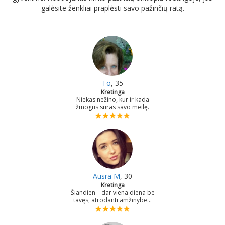
galėsite ženkliai praplėsti savo pažinčių ratą.
To
, 35
Kretinga
Niekas nežino, kur ir kada
žmogus suras savo meilę.
Ausra M
, 30
Kretinga
Šiandien – dar viena diena be
tavęs, atrodanti amžinybe...