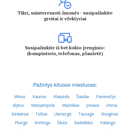
Tikri, suinteresuoti žmonės - susipažinkite
greitai ir efektyviai
Susipažinkite iš bet kokio įrenginio:
(kompiuteris, telefonas, planšetė)
Pažintys kituose miestuose:
Vilnius
Kaunas
Klaipėda
Šiauliai
Panevėžys
Alytus
Marijampolė
Mažeikiai
Jonava
Utena
Kėdainiai
Telšiai
Ukmergė
Tauragė
Visaginas
Plungė
Kretinga
Šilutė
Radviliškis
Palanga