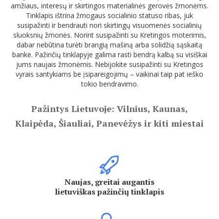
amžiaus, interesų ir skirtingos materialinės gerovės žmonėms.
Tinklapis ištrina žmogaus socialinio statuso ribas, juk
susipažinti ir bendrauti nori skirtingų visuomenės socialinių
sluoksnių žmonės. Norint susipažinti su Kretingos moterimis,
dabar nebūtina turėti brangią mašiną arba solidžią sąskaitą
banke. Pažinčių tinklapyje galima rasti bendrą kalbą su visiškai
jums naujais žmonėmis. Nebijokite susipažinti su Kretingos
vyrais santykiams be įsipareigojimų – vaikinai taip pat ieško
tokio bendravimo.
Pažintys Lietuvoje: Vilnius, Kaunas,
Klaipėda, Šiauliai, Panevėžys ir kiti miestai
Naujas, greitai augantis
lietuviškas pažinčių tinklapis