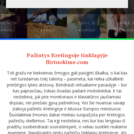
Violeta, 24
Mava, 29
Rūta V, 28
Jurate K, 
—
—
—
—
● Vilnius
● Vilnius
● Dūkštas
● Priekul
Pažintys Kretingoje tinklapyje
flirtuokime.com
Toli gražu ne kiekvienas žmogus gali pasigirti iškalba, o kai kas
net turėdamas tokį talentą – pasimeta, kai reikia užkalbinti
priešingos lyties atstovą. Bendrauti virtualiame pasaulyje – kur
kas paprasčiau, tokias išvadas padarė mokslininkai. Ir tai
nestebina, juk prie monitoriaus ir klaviatūros jaučiamasi
drąsiau, nei priešais gyvą pašnekovą. Visi šie niuansai savaip
įtakoja pažintis Kretingoje ir kituose Europos miestuose.
Šiuolaikiniai žmonės dabar mieliau susipažįsta per Kretingos
pažinčių skelbimus. Tai irgi nestebina, nes kur kas lengviau iš
pradžių susibendrauti susirašinėjant, o vėliau susitikti realiame
gyvenime. Naudojantis rimtu pažinčių tinklapiu Kretingoje, jūs