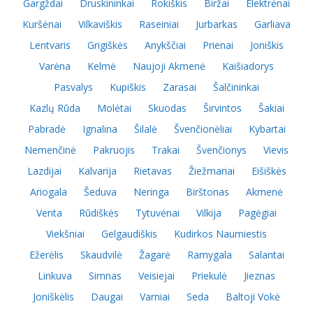
Gargždai
Druskininkai
Rokiškis
Biržai
Elektrėnai
Kuršėnai
Vilkaviškis
Raseiniai
Jurbarkas
Garliava
Lentvaris
Grigiškės
Anykščiai
Prienai
Joniškis
Varėna
Kelmė
Naujoji Akmenė
Kaišiadorys
Pasvalys
Kupiškis
Zarasai
Šalčininkai
Kazlų Rūda
Molėtai
Skuodas
Širvintos
Šakiai
Pabradė
Ignalina
Šilalė
Švenčionėliai
Kybartai
Nemenčinė
Pakruojis
Trakai
Švenčionys
Vievis
Lazdijai
Kalvarija
Rietavas
Žiežmariai
Eišiškės
Ariogala
Šeduva
Neringa
Birštonas
Akmenė
Venta
Rūdiškės
Tytuvėnai
Vilkija
Pagėgiai
Viekšniai
Gelgaudiškis
Kudirkos Naumiestis
Ežerėlis
Skaudvilė
Žagarė
Ramygala
Salantai
Linkuva
Simnas
Veisiejai
Priekulė
Jieznas
Joniškėlis
Daugai
Varniai
Seda
Baltoji Vokė