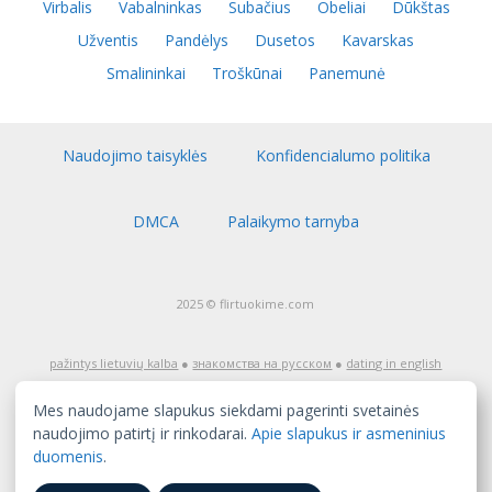
Virbalis
Vabalninkas
Subačius
Obeliai
Dūkštas
Užventis
Pandėlys
Dusetos
Kavarskas
Smalininkai
Troškūnai
Panemunė
Naudojimo taisyklės
Konfidencialumo politika
DMCA
Palaikymo tarnyba
2025 © flirtuokime.com
pažintys lietuvių kalba
●
знакомства на русском
●
dating in english
Dėmesio! Pažinčių tinklapis flirtuokime.com skirtas auditorijai nuo
18 metų amžiaus. Jeigu jūs dar nesate pasiekę pilnametystės,
Mes naudojame slapukus siekdami pagerinti svetainės
nedelsiant išeikite iš šio tinklapio! Tinklapio turinys, įskaitant tai, ką
skelbia užregistruoti naudotojai, yra skirtas tik pažintims, ir jį gali
naudojimo patirtį ir rinkodarai.
Apie slapukus ir asmeninius
sudaryti erotinio pobūdžio medžiaga. Tinklapis nėra atsakingas už
informaciją, kuri yra patalpinta tinklapyje, įskaitant tą, kurią
duomenis
.
patalpino tretieji asmenys, ir už bet kurias pasekmes, susijusias su
šios informacijos naudojimu. Registracija ir/arba mokamos
paslaugos yra teikiamos mokamos prenumeratos sąlygomis.